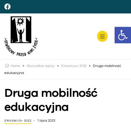
Open toolbar
Home
>
Wszystkie wpisy
>
Erasmus+ 2022
>
Druga mobilność
edukacyjna
Druga mobilność
edukacyjna
1 lipca 2023
ERASMUS+ 2022