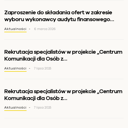
Zaproszenie do składania ofert w zakresie
wyboru wykonawcy audytu finansowego
zadań finansowanych ze środków PFRON.
Aktualności
6 marca 2026
Rekrutacja specjalistów w projekcie „Centrum
Komunikacji dla Osób z
Niepełnosprawnościami” – Konsultanci ds. ETR
Aktualności
7 lipca 2025
Rekrutacja specjalistów w projekcie „Centrum
Komunikacji dla Osób z
Niepełnosprawnościami” – Szkolenia dla
Aktualności
7 lipca 2025
specjalistów ds. AAC