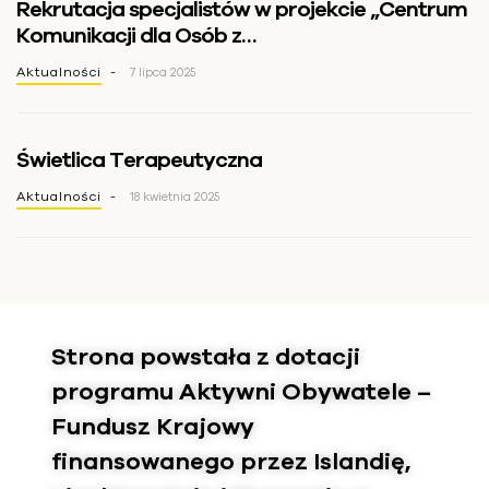
Rekrutacja specjalistów w projekcie „Centrum
Komunikacji dla Osób z
Niepełnosprawnościami” – Szkolenia dla
Aktualności
7 lipca 2025
specjalistów ds. ETR (tekst łatwy do czytania)
Świetlica Terapeutyczna
Aktualności
18 kwietnia 2025
Strona powstała z dotacji
programu Aktywni Obywatele –
Fundusz Krajowy
finansowanego przez Islandię,